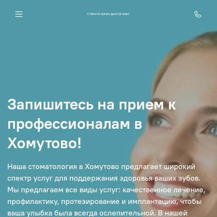
СТОМАТОЛОГИЯ ДОКТОР МЕНГ
Запишитесь на прием к
профессионалам в
Хомутово!
Наша стоматология в Хомутово предлагает широкий
спектр услуг для поддержания здоровья ваших зубов.
Мы предлагаем все виды услуг: качественное лечение,
профилактику, протезирование и имплантацию, чтобы
ваша улыбка была всегда ослепительной. В нашей