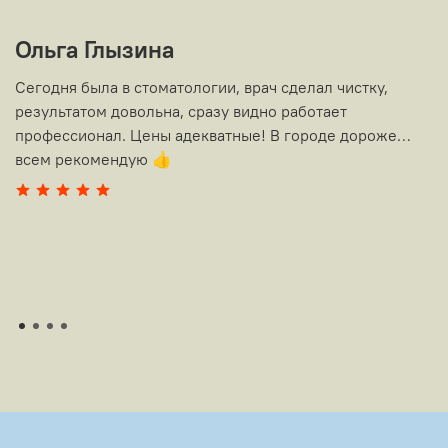
Ольга Глызина
Т
Сегодня была в стоматологии, врач сделал чистку,
О
результатом довольна, сразу видно работает
Ю
профессионал. Цены адекватные! В городе дороже…
к
всем рекомендую 👍
к
с
с